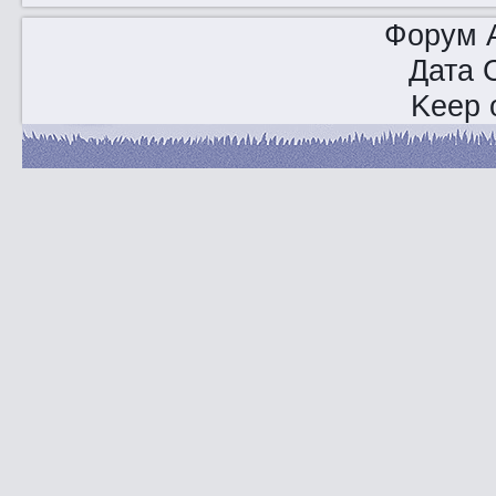
Форум A
Дата 
Keep o