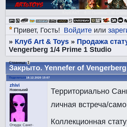
Клуб A&T
👮🏻 Правила
😃 Справ
Войдите
зарег
Привет, Гость!
или
Клуб Art & Toys
Продажа стату
»
»
Vengerberg 1/4 Prime 1 Studio
Страница:
1
Закрытo. Yennefer of Vengerberg 
Поделиться
18.12.2020 15:07
zhivi
Территориально Санк
Новенький
личная встреча/само
Коллекционная стату
Откуда:
Санкт-