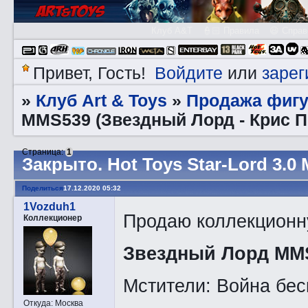
Клуб A&T
👮🏻 Правила
😃 Справ
Войдите
зарег
Привет, Гость!
или
Клуб Art & Toys
Продажа фигу
»
»
MMS539 (Звездный Лорд - Крис П
Страница:
1
Закрытo. Hot Toys Star-Lord 3.
Поделиться
17.12.2020 05:32
1Vozduh1
Продаю коллекционну
Коллекционер
Звездный Лорд MMS5
Мстители: Война беск
Откуда:
Москва