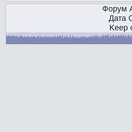
Форум A
Дата 
Keep o