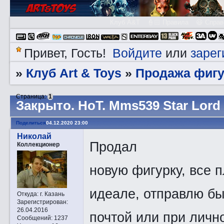
Клуб A&T
👮🏻 Правила
😃 Справ
Войдите
зарег
Привет, Гость!
или
Клуб Art & Toys
Продажа фигу
»
»
Страница:
1
Закрытo. HоT. Mms539 Star Lord
Поделиться
04.12.2020 23:00
Николай
Продал
Коллекционер
новую фигурку, все 
идеале, отправлю бы
Откуда:
г. Казань
Зарегистрирован
:
26.04.2016
почтой или при личн
Сообщений:
1237