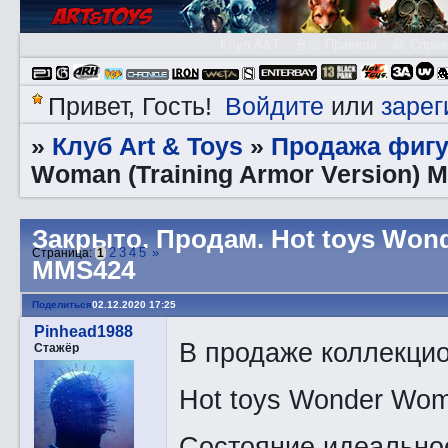
Клуб A&T
👮🏻 Правила
😃 Справ
Войдите
зарег
Привет, Гость!
или
Клуб Art & Toys
Продажа фигу
»
»
Woman (Training Armor Version) 
Закрытo. Прoдам. Hot toys Wond
2
3
4
5
»
Страница:
1
MMS424
Поделиться
02.12.2020 17:25
Pinhead1988
В продаже коллекци
Стажёр
Hot toys Wonder Wom
Состояние идеальное