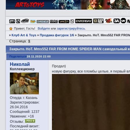
Клуб A&T
Привет, Гость!
Войдите
или
зарегистрируйтесь
.
»
Клуб Art & Toys
»
Продажа фигурок 1/6
»
Закрытo. HоT. Mms552 FAR FR
Страница:
1
Закрытo. HоT. Mms552 FAR FROM HOME SPIDER-MAN самодельный 
Поделиться
28.11.2020 22:00
Николай
Продал)
Коллекционер
новую фигурку, все пломбы целые, я первый в
Откуда:
г. Казань
Зарегистрирован
:
26.04.2016
Сообщений:
1237
Уважение:
+16
Отзывы:
Последний визит: