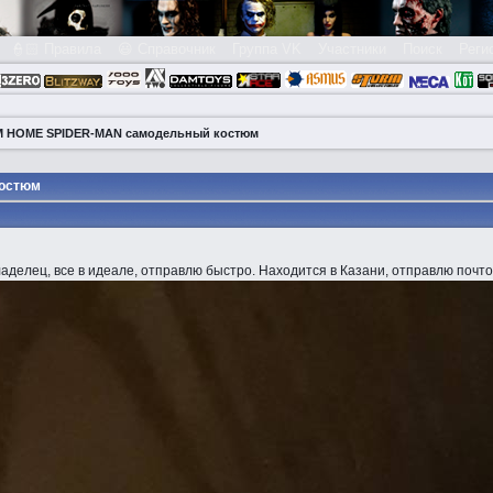
👮🏻 Правила
😃 Справочник
Группа VK
Участники
Поиск
Реги
OM HOME SPIDER-MAN самодельный костюм
костюм
ладелец, все в идеале, отправлю быстро. Находится в Казани, отправлю почт