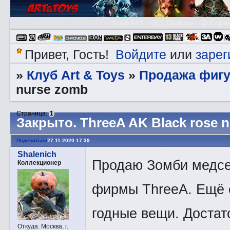
Клуб A&T
👮🏻 Правила
😃 Справ
Войдите
зарег
Привет, Гость!
или
Клуб Art & Toys
Продажа фигу
»
»
nurse zomb
Страница:
1
Закрытo. ThreeA AK Black rose 
Поделиться
27.11.2020 17:39
Shalenich
Продаю Зомби медсес
Коллекционер
фирмы ThreeA. Ещё 
годные вещи. Достат
Откуда:
Москва, г.