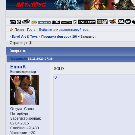
Клуб A&T
👮🏻 Правила
😃 Справ
Привет, Гость!
Войдите
или
зарегистрируйтесь
.
»
Клуб Art & Toys
»
Продажа фигурок 1/6
»
Закрытo.
Страница:
1
Закрытo.
Поделиться
19.11.2020 07:38
EinurK
SOLD
Коллекционер
0
Откуда:
Санкт-
Петербург
Зарегистрирован
:
02.04.2015
Сообщений:
430
Уважение:
+20