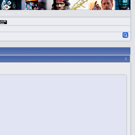
страция
Войти
1