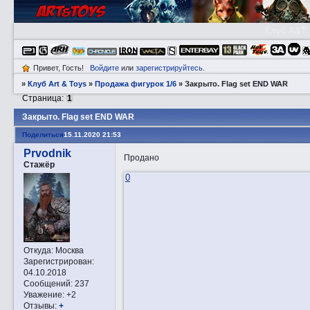
Клуб A&T
Привет, Гость!
Войдите
или
зарегистрируйтесь
.
»
Клуб Art & Toys
»
Продажа фигурок 1/6
»
Закрытo. Flag set END WAR
Страница:
1
Закрытo. Flag set END WAR
Поделиться
15.11.2020 21:53
Prvodnik
Продано
Стажёр
0
Откуда:
Москва
Зарегистрирован
:
04.10.2018
Сообщений:
237
Уважение:
+2
Отзывы:
+