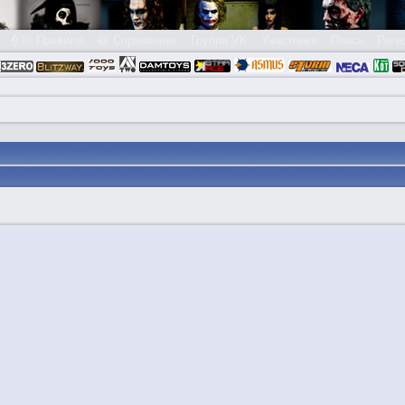
👮🏻 Правила
😃 Справочник
Группа VK
Участники
Поиск
Реги