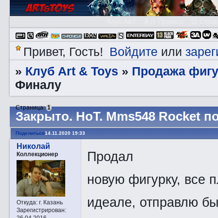
Клуб A&T
👮🏻 Правила
😃 Справ
Войдите
зарег
Привет, Гость!
или
Клуб Art & Toys
Продажа фигу
»
»
Финалу
Страница:
1
Закрытo. HоT. Mms548 Rocket п
Поделиться
14.11.2020 19:33
Николай
Продал
Коллекционер
новую фигурку, все 
идеале, отправлю бы
Откуда:
г. Казань
Зарегистрирован
:
26.04.2016