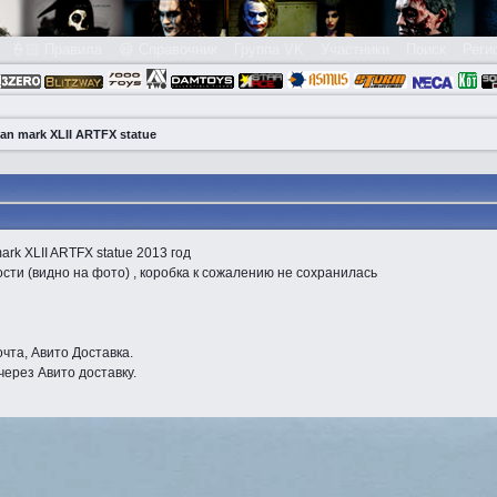
👮🏻 Правила
😃 Справочник
Группа VK
Участники
Поиск
Реги
an mark XLII ARTFX statue
rk XLII ARTFX statue 2013 год
сти (видно на фото) , коробка к сожалению не сохранилась
чта, Авито Доставка.
через Авито доставку.