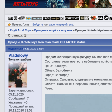
Клуб A&T
Привет, Гость!
Войдите
или
зарегистрируйтесь
.
»
Клуб Art & Toys
»
Продажа статуй и статуэток
»
Прoдам. Kotobukiya Iron m
Страница:
1
Прoдам. Kotobukiya Iron man mark XLII ARTFX statue
Поделиться
05.11.2020 13:24
Vladslowy
Продам коллекционную фигурку 1/6 Iron man ma
Только прибыл
Состояние: отличное, есть небольшие потёрто
Цена: 9000 руб
Обмен: без обмена
Город: Волгоград
Отправка: Самовывоз, курьерские компании, по
Оплата: Наличные, Сбербанк/Тиньков, оплата 
Фото:
Зарегистрирован
:
05.11.2020
Сообщений:
7
Уважение:
+0
Последний визит:
20.12.2020 23:52