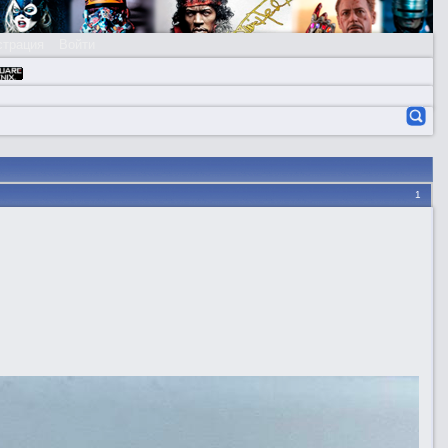
страция
Войти
1