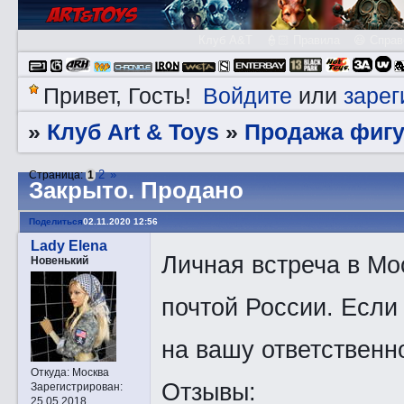
Клуб A&T
👮🏻 Правила
😃 Справ
Войдите
зарег
Привет, Гость!
или
Клуб Art & Toys
Продажа фигу
»
»
2
»
Страница:
1
Закрытo. Продано
Поделиться
02.11.2020 12:56
Lady Elena
Личная встреча в Мо
Новенький
почтой России. Если
на вашу ответственн
Откуда:
Москва
Отзывы:
Зарегистрирован
:
25.05.2018