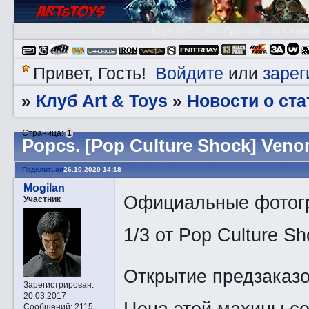
Клуб A&T
👮🏻 Правила
😃 Справ
Войдите
зарег
Привет, Гость!
или
Клуб Art & Toys
Новости о ста
»
»
Страница:
1
Pоpcs. [Pop Culture Shock] Veno
Поделиться
26.10.2020 14:18
Mogilan
Официальные фотогр
Участник
1/3 от Pop Culture Sh
Открытие предзаказо
Зарегистрирован
:
20.03.2017
Цена этой махины со
Сообщений:
2115