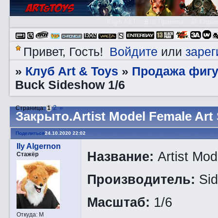
Клуб A&T
👮🏻 Правила
😃 Справ
Войдите
зарег
Привет, Гость!
или
Клуб Art & Toys
Продажа фигу
»
»
Buck Sideshow 1/6
2
»
Страница:
1
Закрытo.Artist Model Female Art 
Поделиться
24.10.2020 22:02
Ily Algernon
Название:
Artist Mo
Стажёр
Производитель:
Si
Масштаб:
1/6
Откуда:
М