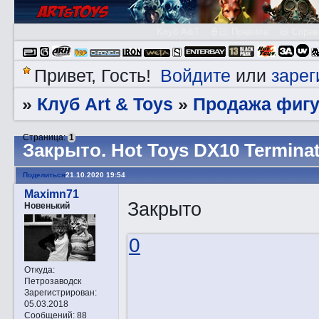
Клуб A&T
👮🏻 Правила
😃 Справ
Войдите
зарег
Привет, Гость!
или
Клуб Art & Toys
Продажа фигу
»
»
Страница:
1
Закрытo. Hot Toys DX10 Termina
Поделиться
21.10.2020 19:54
Maximn71
Закрыто
Новенький
0
Откуда:
Петрозаводск
Зарегистрирован
:
05.03.2018
Сообщений:
88