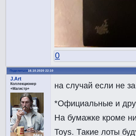
0
Поделиться
16.10.2020 22:10
J.Art
на случай если не з
Коллекционер
+Магистр+
*Oфициальные и друг
На бумажке кроме ни
Toys. Такие лоты буд