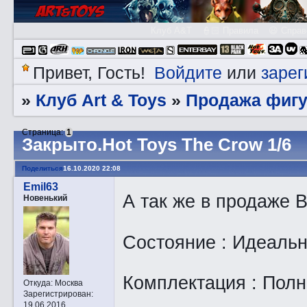
Клуб A&T
👮🏻 Правила
😃 Справ
Войдите
зарег
Привет, Гость!
или
Клуб Art & Toys
Продажа фигу
»
»
Страница:
1
Закрытo.Hot Toys The Crow 1/6
Поделиться
16.10.2020 22:08
Emil63
А так же в продаже 
Новенький
Состояние : Идеаль
Комплектация : Пол
Откуда:
Москва
Зарегистрирован
:
19.06.2016