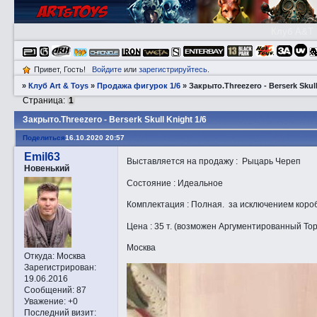
Клуб A&T
Привет, Гость!
Войдите
или
зарегистрируйтесь
.
»
Клуб Art & Toys
»
Продажа фигурок 1/6
»
Закрытo.Threezero - Berserk Skull
Страница:
1
Закрытo.Threezero - Berserk Skull Knight 1/6
Поделиться
16.10.2020 20:57
Emil63
Выставляется на продажу : Рыцарь Череп
Новенький
Состояние : Идеальное
Комплектация : Полная. за исключением коро
Цена : 35 т. (возможен Аргументированный Тор
Москва
Откуда:
Москва
Зарегистрирован
:
19.06.2016
Сообщений:
87
Уважение:
+0
Последний визит: