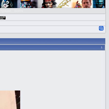
страция
Войти
1