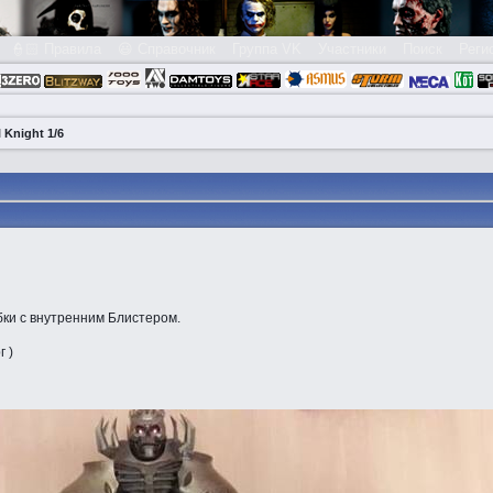
👮🏻 Правила
😃 Справочник
Группа VK
Участники
Поиск
Реги
 Knight 1/6
бки с внутренним Блистером.
г )