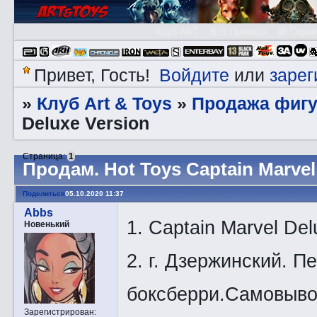
Клуб A&T
👮🏻 Правила
😃 Справ
Войдите
зарег
Привет, Гость!
или
Клуб Art & Toys
Продажа фигу
»
»
Deluxe Version
Страница:
1
Прoдам. Hot Toys Captain Marvel
Поделиться
05.10.2020 11:37
Abbs
1. Captain Marvel Del
Новенький
2. г. Дзержинский. П
боксберри.Самовыво
Зарегистрирован
: