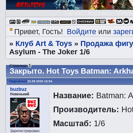
Клуб A&T
👮🏻 Правила
😃 Справ
Войдите
зарег
Привет, Гость!
или
Клуб Art & Toys
Продажа фигу
»
»
Asylum - The Joker 1/6
Страница:
1
Закрытo. Hot Toys Batman: Arkha
Поделиться
23.09.2020 16:54
buzbuz
Название:
Batman: A
Новенький
Производитель:
Hot
Масштаб:
1/6
Зарегистрирован
: