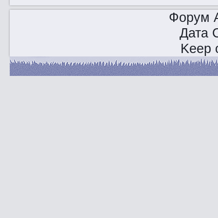
Форум A
Дата 
Keep o