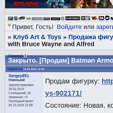
Клуб A&T
👮🏻 Правила
😃 Справ
Войдите
зарег
Привет, Гость!
или
Клуб Art & Toys
Продажа фигу
»
»
with Bruce Wayne and Alfred
Страница:
1
Закрытo. [Продам] Batman Armor
Поделиться
24.05.2015 12:32
Sergey851
Продам фигурку:
htt
Новенький
Зарегистрирован
:
26.02.2015
ys-902171/
Сообщений:
18
Уважение:
+0
Последний визит:
Состояние: Новая, к
05.10.2016 21:08