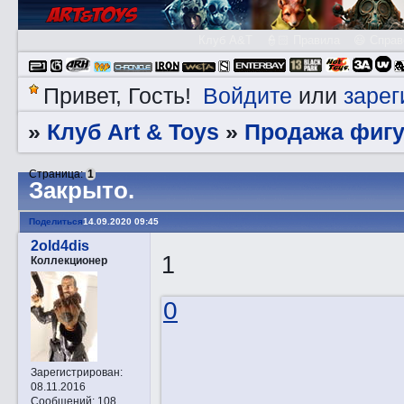
Клуб A&T
👮🏻 Правила
😃 Справ
Войдите
зарег
Привет, Гость!
или
Клуб Art & Toys
Продажа фигу
»
»
Страница:
1
Закрытo.
Поделиться
14.09.2020 09:45
2old4dis
1
Коллекционер
0
Зарегистрирован
:
08.11.2016
Сообщений:
108