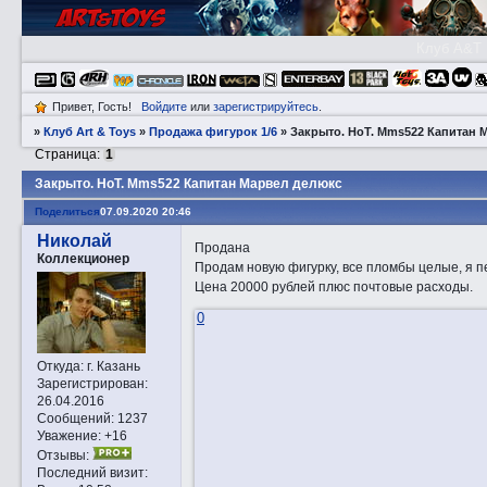
Клуб A&T
Привет, Гость!
Войдите
или
зарегистрируйтесь
.
»
Клуб Art & Toys
»
Продажа фигурок 1/6
»
Закрытo. HоT. Mms522 Капитан 
Страница:
1
Закрытo. HоT. Mms522 Капитан Марвел делюкс
Поделиться
07.09.2020 20:46
Николай
Продана
Коллекционер
Продам новую фигурку, все пломбы целые, я п
Цена 20000 рублей плюс почтовые расходы.
0
Откуда:
г. Казань
Зарегистрирован
:
26.04.2016
Сообщений:
1237
Уважение:
+16
Отзывы:
Последний визит: