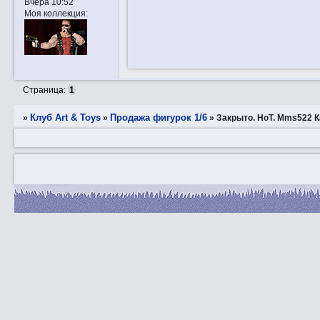
Вчера 10:52
Моя коллекция:
Страница:
1
Клуб Art & Toys
Продажа фигурок 1/6
»
»
»
Закрытo. HоT. Mms522 