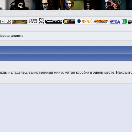
👮🏻 Правила
😃 Справочник
Группа VK
Участники
Поиск
Реги
Марвел делюкс
ервый владелец, единственный минус мятая коробка в одном месте. Находитс