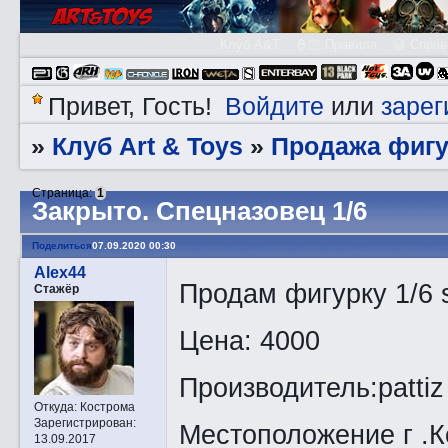
Клуб A&T
👮🏻 Правила
😃 Справ
Войдите
зарег
Привет, Гость!
или
Клуб Art & Toys
Продажа фигу
»
»
Страница:
1
Закрытo. Спецназовец 1/6
Поделиться
07.09.2020 00:30
Alex44
Продам фигурку 1/6 s
Стажёр
Цена: 4000
Производитель:pattiz
Откуда:
Кострома
Зарегистрирован
:
Местоположение г .
13.09.2017