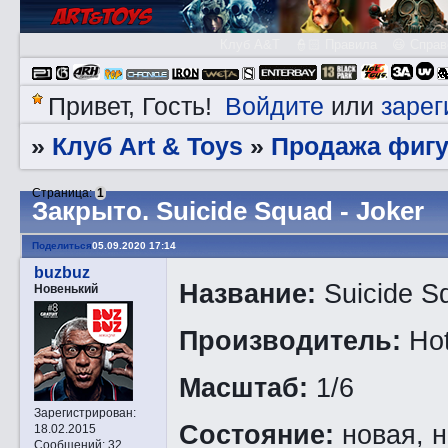
Клуб A&T
👮🏻 Правила
😃 Справ
Войдите
зарег
Привет, Гость!
или
Клуб Art & Toys
Продажа фигу
»
»
Страница:
1
Закрытo. Suicide Squad - Joker
Поделиться
05.09.2020 17:14
buzbuz
Название:
Suicide Sq
Новенький
Производитель:
Hot
Масштаб:
1/6
Зарегистрирован
:
Состояние:
новая, н
18.02.2015
Сообщений:
32