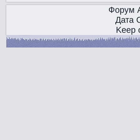
Форум A
Дата 
Keep o