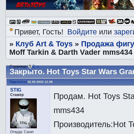
Клуб A&T
👮🏻 Правила
😃 Справ
Войдите
зарег
Привет, Гость!
или
Клуб Art & Toys
Продажа фигу
»
»
Moff Tarkin & Darth Vader mms434
2
»
Страница:
1
Закрытo. Hot Toys Star Wars Gra
Поделиться
02.09.2020 12:38
STIG
Прoдам. Hot Toys Sta
Стажёр
mms434
Производитель:Hot T
Откуда:
Санкт