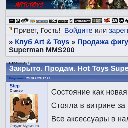
Клуб A&T
👮🏻 Правила
😃 Справ
Войдите
зарег
Привет, Гость!
или
Клуб Art & Toys
Продажа фигу
»
»
Superman MMS200
Страница:
1
Закрытo. Прoдам. Hot Toys Su
Поделиться
29.08.2020 17:22
Step
Состояние как новая
Стажёр
Стояла в витрине за
Все аксессуары в на
Откуда:
Мурманск