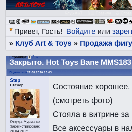
Клуб A&T
👮🏻 Правила
😃 Справ
Войдите
зарег
Привет, Гость!
или
Клуб Art & Toys
Продажа фигу
»
»
2
»
Страница:
1
Закрытo. Hot Toys Bane MMS183
Поделиться
27.08.2020 15:03
Step
Состояние хорошее.
Стажёр
(смотреть фото)
Стояла в витрине за
Откуда:
Мурманск
Все аксессуары в на
Зарегистрирован
:
20.04.2015