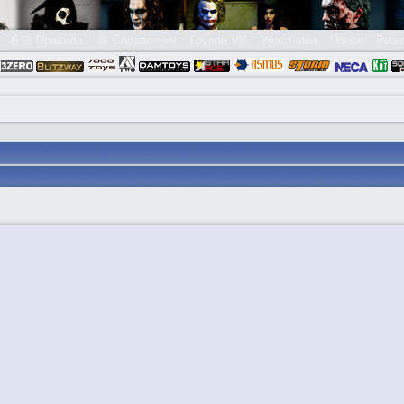
👮🏻 Правила
😃 Справочник
Группа VK
Участники
Поиск
Реги