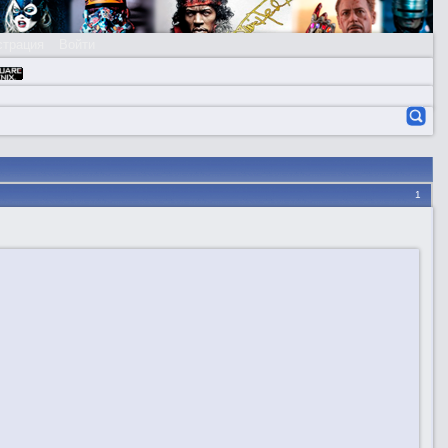
страция
Войти
1