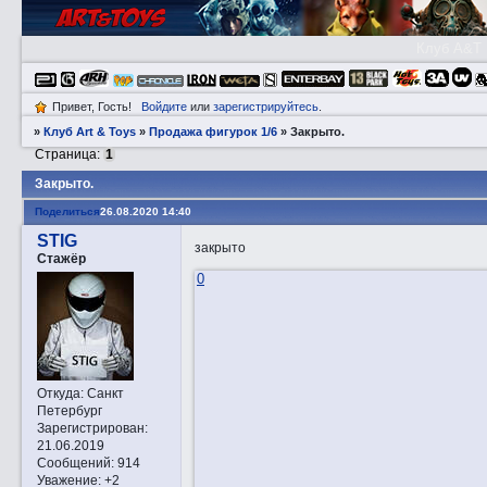
Клуб A&T
Привет, Гость!
Войдите
или
зарегистрируйтесь
.
»
Клуб Art & Toys
»
Продажа фигурок 1/6
»
Закрытo.
Страница:
1
Закрытo.
Поделиться
26.08.2020 14:40
STIG
закрыто
Стажёр
0
Откуда:
Санкт
Петербург
Зарегистрирован
:
21.06.2019
Сообщений:
914
Уважение:
+2