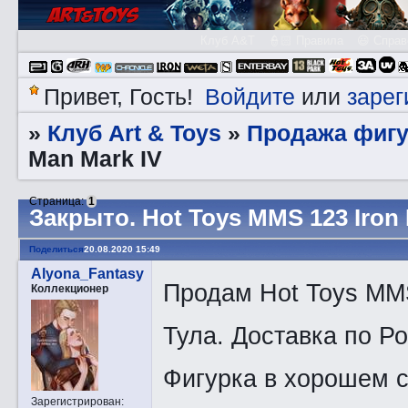
Клуб A&T
👮🏻 Правила
😃 Справ
Войдите
зарег
Привет, Гость!
или
Клуб Art & Toys
Продажа фигу
»
»
Man Mark IV
Страница:
1
Закрытo. Hot Toys MMS 123 Iron 
Поделиться
20.08.2020 15:49
Alyona_Fantasy
Продам Hot Toys MMS
Коллекционер
Тула. Доставка по Р
Фигурка в хорошем с
Зарегистрирован
: