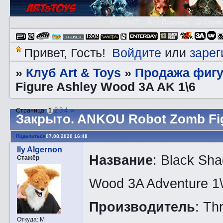
Клуб A&T
👮🏻 Правила
😃 Справ
Войдите
зарег
Привет, Гость!
или
Клуб Art & Toys
Продажа фигу
»
»
Figure Ashley Wood 3A AK 1\6
2
3
4
»
Страница:
1
Закрытo. ANKOU Robot Zomb Fig
Поделиться
07.08.2020 16:48
Ily Algernon
Название
: Black Sh
Стажёр
Wood 3A Adventure 1
Производитель
: Th
Откуда:
М