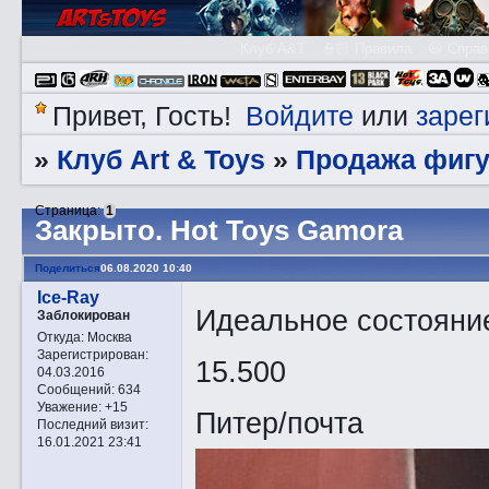
Клуб A&T
👮🏻 Правила
😃 Справ
Войдите
зарег
Привет, Гость!
или
Клуб Art & Toys
Продажа фигу
»
»
Страница:
1
Закрытo. Hot Toys Gamora
Поделиться
06.08.2020 10:40
Ice-Ray
Идеальное состояни
Заблокирован
Откуда:
Москва
Зарегистрирован
:
15.500
04.03.2016
Сообщений:
634
Уважение:
+15
Питер/почта
Последний визит:
16.01.2021 23:41