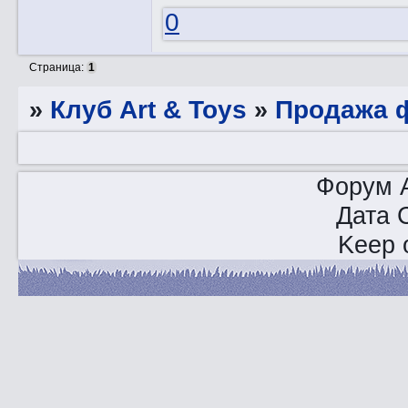
0
Страница:
1
»
Клуб Art & Toys
»
Продажа ф
Форум A
Дата 
Keep o