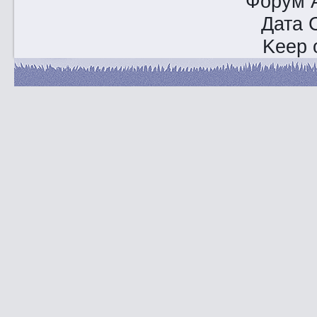
Форум A
Дата 
Keep o