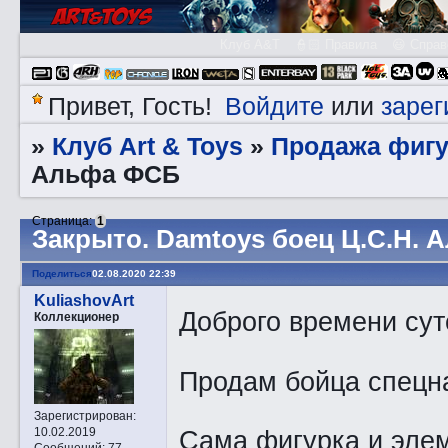
Клуб A&T
👮🏻 Правила
😃 Справ
Войдите
зарег
Привет, Гость!
или
Клуб Art & Toys
Продажа фигу
»
»
Альфа ФСБ
Страница:
1
Закрытo. Damtoys боец Ц.С.Н.
Поделиться
02.08.2020 22:39
KuliashovArt
Доброго времени сут
Коллекционер
Продам бойца спецн
Зарегистрирован
:
Сама фигурка и элем
10.02.2019
Сообщений:
77