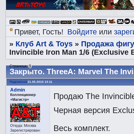
Клуб A&T
👮🏻 Правила
😃 Справ
Войдите
зарег
Привет, Гость!
или
Клуб Art & Toys
Продажа фигу
»
»
Invincible Iron Man 1/6 (Exclusive
Страница:
1
Закрытo. ThreeA: Marvel The Invi
Поделиться
21.05.2015 15:11
Admin
Продаю The Invincibl
Коллекционер
+Магистр+
Черная версия Exclu
Весь комплект.
Откуда:
Москва
Зарегистрирован
: