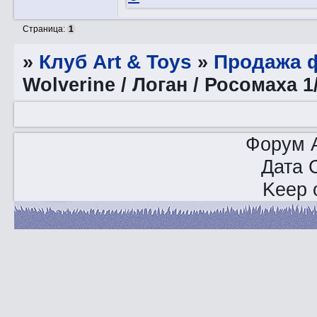
Страница:
1
»
Клуб Art & Toys
»
Продажа ф
Wolverine / Логан / Росомаха 
Форум A
Дата 
Keep o