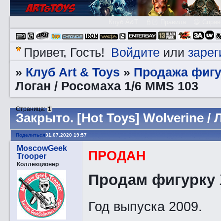
Клуб A&T
👮🏻 Правила
😃 Справ
Войдите
зарег
Привет, Гость!
или
Клуб Art & Toys
Продажа фигу
»
»
Логан / Росомаха 1/6 MMS 103
Страница:
1
Закрытo. [Hot Toys] Wolverine / 
Поделиться
31.07.2020 19:57
MoscowGeek
ПРОДАН
Trooper
Коллекционер
Продам фигурку 
Год выпуска 2009.