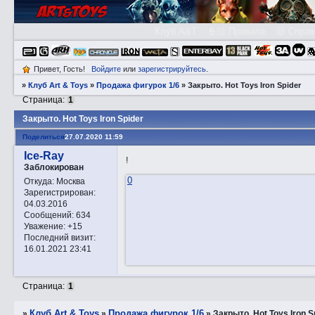
Клуб A&T
👮🏻 Правила
😃 Справ
Привет, Гость!
Войдите
или
зарегистрируйтесь
.
»
Клуб Art & Toys
»
Продажа фигурок 1/6
»
Закрытo. Hot Toys Iron Spider
Страница:
1
Закрытo. Hot Toys Iron Spider
Поделиться
27.07.2020 11:59
Ice-Ray
!
Заблокирован
0
Откуда:
Москва
Зарегистрирован
:
04.03.2016
Сообщений:
634
Уважение:
+15
Последний визит:
16.01.2021 23:41
Страница:
1
Клуб Art & Toys
Продажа фигурок 1/6
»
»
»
Закрытo. Hot Toys Iron S