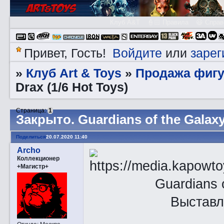
Клуб A&T
👮🏻 Правила
😃 Справ
Войдите
зарег
Привет, Гость!
или
Клуб Art & Toys
Продажа фигу
»
»
Drax (1/6 Hot Toys)
Страница:
1
Закрытo. Guardians of the Galaxy:
Поделиться
20.07.2020 11:40
Archo
Коллекционер
+Магистр+
Guardians o
Выставл