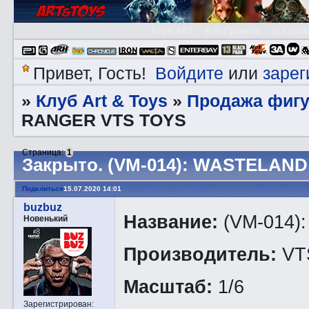
Клуб A&T
👮🏻 Правила
😃 Справ
Войдите
зарег
Привет, Гость!
или
Клуб Art & Toys
Продажа фигу
»
»
RANGER VTS TOYS
Страница:
1
Закрытo. (VM-014): WASTELAN
Поделиться
15.07.2020 14:01
buzbuz
Название:
(VM-014
Новенький
Производитель:
VT
Масштаб:
1/6
Зарегистрирован
: