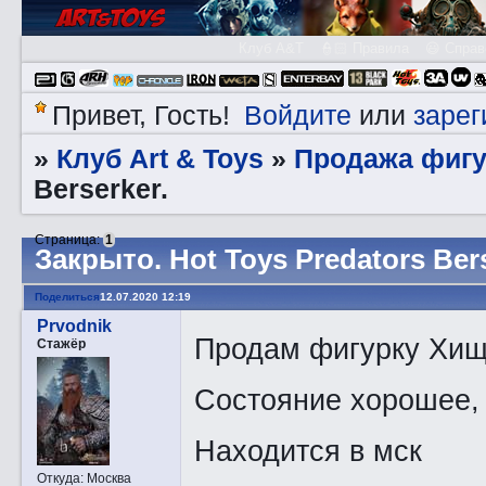
Клуб A&T
👮🏻 Правила
😃 Справ
Войдите
зарег
Привет, Гость!
или
Клуб Art & Toys
Продажа фигу
»
»
Berserker.
Страница:
1
Закрытo. Hot Toys Predators Bers
Поделиться
12.07.2020 12:19
Prvodnik
Продам фигурку Хищ
Стажёр
Состояние хорошее,
Находится в мск
Откуда:
Москва