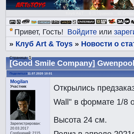
Клуб A&T
👮🏻 Правила
😃 Справ
Войдите
зарег
Привет, Гость!
или
Клуб Art & Toys
Новости о ста
»
»
Страница:
1
[Good Smile Company] Gwenpool
Поделиться
11.07.2020 10:01
Mogilan
Открылись предзаказы
Участник
Wall" в формате 1/8 
Высота 24 см.
Зарегистрирован
:
20.03.2017
Релиз в апреле 2021г
Сообщений:
2115