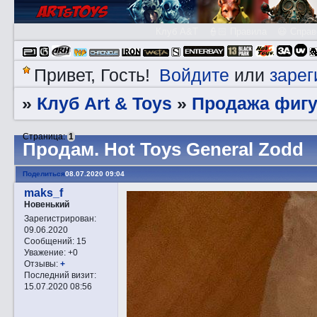
Клуб A&T
👮🏻 Правила
😃 Справ
Войдите
зарег
Привет, Гость!
или
Клуб Art & Toys
Продажа фигу
»
»
Страница:
1
Прoдам. Hot Toys General Zodd
Поделиться
08.07.2020 09:04
maks_f
Новенький
Зарегистрирован
:
09.06.2020
Сообщений:
15
Уважение:
+0
Отзывы:
+
Последний визит:
15.07.2020 08:56