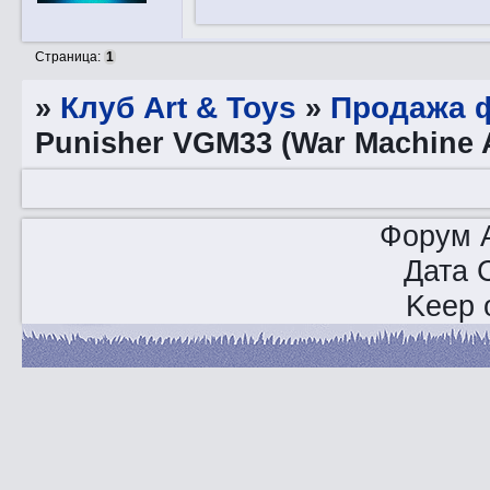
Страница:
1
»
Клуб Art & Toys
»
Продажа ф
Punisher VGM33 (War Machine 
Форум A
Дата 
Keep o