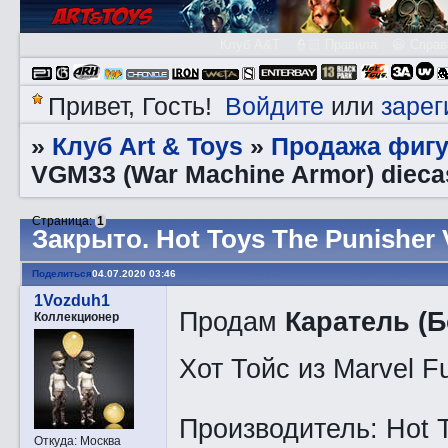
Клуб A&T
👮🏻 Правила
😃 Справ
Войдите
зарег
Привет, Гость!
или
Клуб Art & Toys
Продажа фигу
»
»
VGM33 (War Machine Armor) dieca
Страница:
1
Закрытo. Hot Toys The Punisher 
Поделиться
04.07.2020 03:46
1Vozduh1
Продам
Каратель (
Коллекционер
Хот Тойс из Marvel Fu
Производитель: Hot 
Откуда:
Москва