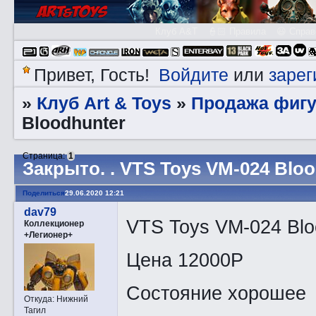
Клуб A&T
👮🏻 Правила
😃 Справ
Войдите
зарег
Привет, Гость!
или
Клуб Art & Toys
Продажа фигу
»
»
Bloodhunter
Страница:
1
Закрытo. . VTS Toys VM-024 Blo
Поделиться
29.06.2020 12:21
dav79
VTS Toys VM-024 Blo
Коллекционер
+Легионер+
Цена 12000Р
Состояние хорошее
Откуда:
Нижний
Тагил