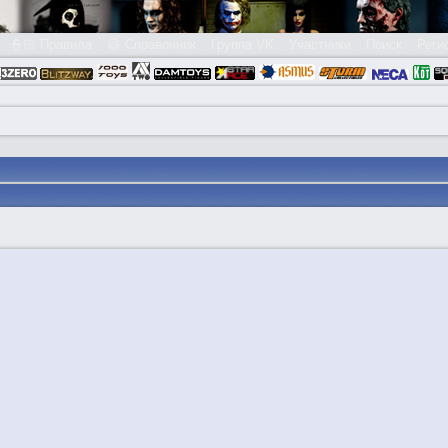
👮🏻 Правила
😃 Справочник
Группа VK
Участники
Поиск
Реги