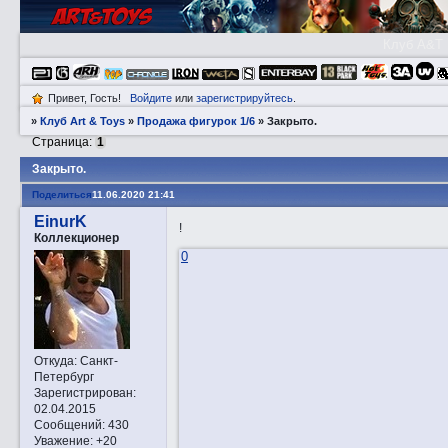
Клуб A&T
Привет, Гость!
Войдите
или
зарегистрируйтесь
.
»
Клуб Art & Toys
»
Продажа фигурок 1/6
»
Закрытo.
Страница:
1
Закрытo.
Поделиться
11.06.2020 21:41
EinurK
!
Коллекционер
0
Откуда:
Санкт-
Петербург
Зарегистрирован
:
02.04.2015
Сообщений:
430
Уважение:
+20