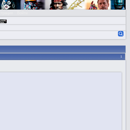
страция
Войти
1