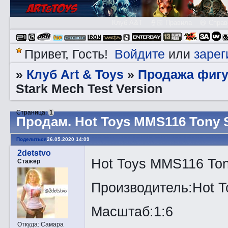
Клуб A&T
👮🏻 Правила
😃 Справ
Войдите
зарег
Привет, Гость!
или
Клуб Art & Toys
Продажа фигу
»
»
Stark Mech Test Version
Страница:
1
Прoдам. Hot Toys MMS116 Tony S
Поделиться
26.05.2020 14:09
2detstvo
Hot Toys MMS116 Tony
Стажёр
Производитель:Hot T
Масштаб:1:6
Откуда:
Самара