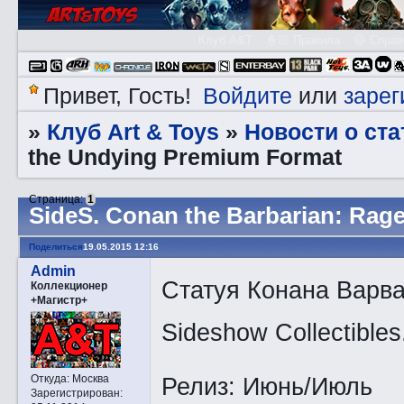
Клуб A&T
👮🏻 Правила
😃 Справ
Войдите
зарег
Привет, Гость!
или
Клуб Art & Toys
Новости о ста
»
»
the Undying Premium Format
Страница:
1
SidеS. Conan the Barbarian: Rag
Поделиться
19.05.2015 12:16
Admin
Статуя Конана Варв
Коллекционер
+Магистр+
Sideshow Collectibles
Релиз: Июнь/Июль
Откуда:
Москва
Зарегистрирован
: