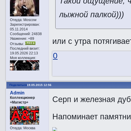
Такой ощущение, ч
лыжной палкой)))
Откуда:
Moscow
Зарегистрирован
:
05.11.2014
Сообщений:
24838
или с утра потягива
Уважение:
+89
Отзывы:
Последний визит:
19.05.2026 22:13
0
Моя коллекция:
Поделиться
19.05.2015 12:56
Admin
Серп и железная ду
Коллекционер
+Магистр+
Напоминает памятни
Откуда:
Москва