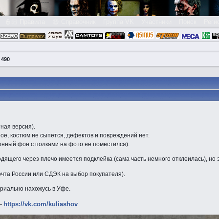
👮🏻 Правила
😃 Справочник
Группа VK
Участники
Поиск
Реги
 490
ная версия).
ное, костюм не сыпется, дефектов и повреждений нет.
онный фон с полками на фото не поместился).
дящего через плечо имеется подклейка (сама часть немного отклеилась), но 
почта России или СДЭК на выбор покупателя).
риально нахожусь в Уфе.
https://vk.com/kuliashov
 -