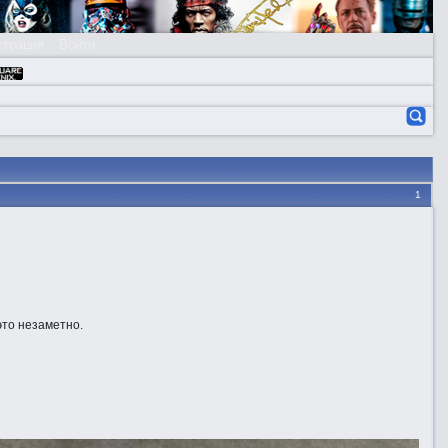
страция
Войти
1
это незаметно.