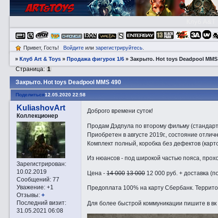
Клуб A&T
Привет, Гость!
Войдите
или
зарегистрируйтесь
.
»
Клуб Art & Toys
»
Продажа фигурок 1/6
»
Закрытo. Hot toys Deadpool MMS
Страница:
1
Закрытo. Hot toys Deadpool MMS 490
Поделиться
12.05.2020 22:58
KuliashovArt
Доброго времени суток!
Коллекционер
Продам Дэдпула по второму фильму (стандарт
Приобретен в августе 2019г., состояние отлич
Комплект полный, коробка без дефектов (карт
Из нюансов - под широкой частью пояса, прохо
Зарегистрирован
:
10.02.2019
Цена -
14 000
13 000
12 000 руб. + доставка (
Сообщений:
77
Уважение:
+1
Предоплата 100% на карту Сбербанк. Террито
Отзывы:
+
Последний визит:
Для более быстрой коммуникации пишите в вк
31.05.2021 06:08