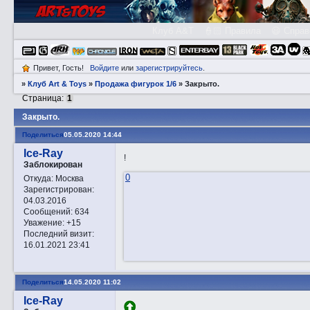
Клуб A&T
👮🏻 Правила
😃 Справ
Привет, Гость!
Войдите
или
зарегистрируйтесь
.
»
Клуб Art & Toys
»
Продажа фигурок 1/6
»
Закрытo.
Страница:
1
Закрытo.
Поделиться
05.05.2020 14:44
Ice-Ray
!
Заблокирован
0
Откуда:
Москва
Зарегистрирован
:
04.03.2016
Сообщений:
634
Уважение:
+15
Последний визит:
16.01.2021 23:41
Поделиться
14.05.2020 11:02
Ice-Ray