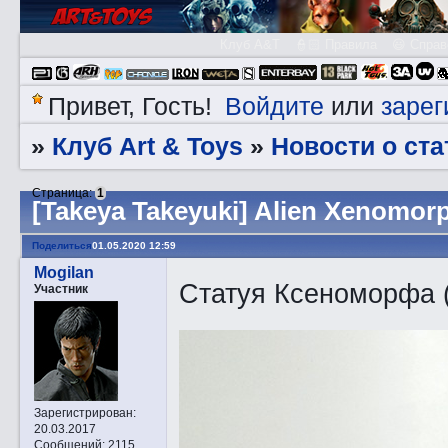
Клуб A&T
👮🏻 Правила
😃 Справ
Войдите
зарег
Привет, Гость!
или
Клуб Art & Toys
Новости о ста
»
»
Страница:
1
[Takeya Takeyuki] Alien Xenomor
Поделиться
01.05.2020 12:59
Mogilan
Статуя Ксеноморфа (
Участник
Зарегистрирован
:
20.03.2017
Сообщений:
2115