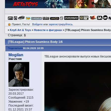
Клуб A&T
Привет, Гость!
Войдите
или
зарегистрируйтесь
.
»
Клуб Art & Toys
»
­Новости о фигурках
»
[TBLeague] Phicen Seamless Body 
Страница:
1
[TBLeague] Phicen Seamless Body 1/6
Поделиться
30.04.2020 18:59
Mogilan
TBLeague анонсировали выпуск новых бесшовн
Участник
Зарегистрирован
:
20.03.2017
Сообщений:
2115
Уважение:
+19
Последний визит:
01.12.2021 15:37