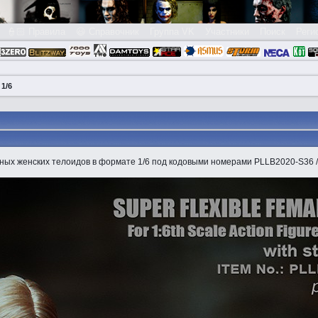
👮🏻 Правила
😃 Справочник
Группа VK
Участники
Поиск
Реги
1/6
ых женских телоидов в формате 1/6 под кодовыми номерами PLLB2020-S36 / 