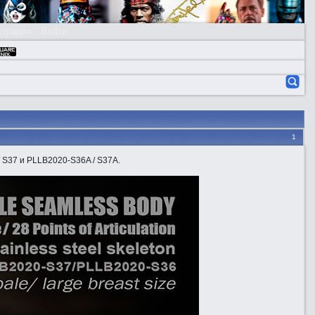
страция
Войти
1
S37 и PLLB2020-S36A / S37A.