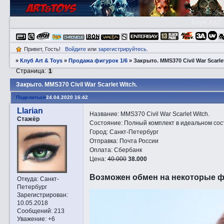
Клуб A&T
Привет, Гость!
Войдите
или
зарегистрируйтесь
.
»
Клуб Art & Toys
»
Продажа фигурок 1/6
»
Закрытo. MMS370 Civil War Scarle
Страница:
1
Закрытo. MMS370 Civil War Scarlet Witch.
Поделиться
24.04.2020 16:42
Llarian
Название: MMS370 Civil War Scarlet Witch.
Стажёр
Состояние: Полный комплект в идеальном сост
Город: Санкт-Петербург
Отправка: Почта России
Оплата: Сбербанк
Цена:
40.000
38.000
Возможен обмен на некоторые фигу
Откуда:
Санкт-
Петербург
Зарегистрирован
:
10.05.2018
Сообщений:
213
Уважение:
+6