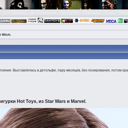
👮🏻 Правила
😃 Справочник
Группа VK
Участники
Поиск
Реги
t Witch.
оянии. Выставлялась в детольфе, пару месяцев, без позирования, потом хра
рки Hot Toys, из Star Wars и Marvel.