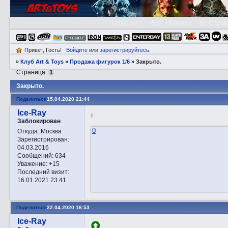
Клуб A&T
👮🏻 Правила
😃 Справ
Привет, Гость!
Войдите
или
зарегистрируйтесь
.
»
Клуб Art & Toys
»
Продажа фигурок 1/6
»
Закрытo.
Страница:
1
Закрытo.
Поделиться
15.04.2020 21:44
Ice-Ray
!
Заблокирован
0
Откуда:
Москва
Зарегистрирован
:
04.03.2016
Сообщений:
634
Уважение:
+15
Последний визит:
16.01.2021 23:41
Поделиться
22.04.2020 16:53
Ice-Ray